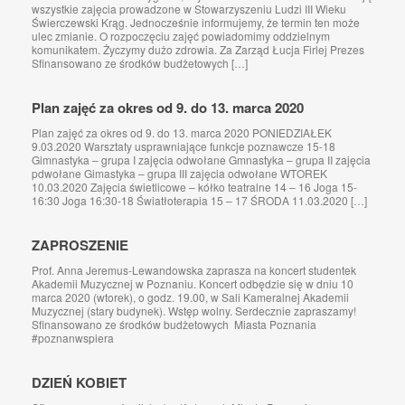
wszystkie zajęcia prowadzone w Stowarzyszeniu Ludzi III Wieku
Świerczewski Krąg. Jednocześnie informujemy, że termin ten może
ulec zmianie. O rozpoczęciu zajęć powiadomimy oddzielnym
komunikatem. Życzymy dużo zdrowia. Za Zarząd Łucja Firlej Prezes
Sfinansowano ze środków budżetowych […]
Plan zajęć za okres od 9. do 13. marca 2020
Plan zajęć za okres od 9. do 13. marca 2020 PONIEDZIAŁEK
9.03.2020 Warsztaty usprawniające funkcje poznawcze 15-18
Gimnastyka – grupa I zajęcia odwołane Gmnastyka – grupa II zajęcia
pdwołane Gimastyka – grupa III zajęcia odwołane WTOREK
10.03.2020 Zajęcia świetlicowe – kółko teatralne 14 – 16 Joga 15-
16:30 Joga 16:30-18 Światłoterapia 15 – 17 ŚRODA 11.03.2020 […]
ZAPROSZENIE
Prof. Anna Jeremus-Lewandowska zaprasza na koncert studentek
Akademii Muzycznej w Poznaniu. Koncert odbędzie się w dniu 10
marca 2020 (wtorek), o godz. 19.00, w Sali Kameralnej Akademii
Muzycznej (stary budynek). Wstęp wolny. Serdecznie zapraszamy!
Sfinansowano ze środków budżetowych Miasta Poznania
#poznanwspiera
DZIEŃ KOBIET