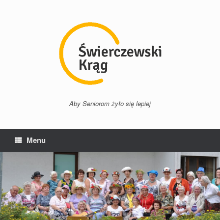
Przejdź
do
treści
Aby Seniorom żyło się lepiej
Menu