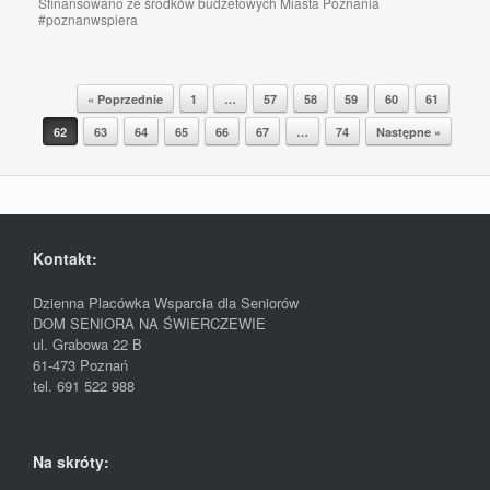
Sfinansowano ze środków budżetowych Miasta Poznania
#poznanwspiera
« Poprzednie
1
…
57
58
59
60
61
Postal nawigacja
62
63
64
65
66
67
…
74
Następne »
Kontakt:
Dzienna Placówka Wsparcia dla Seniorów
DOM SENIORA NA ŚWIERCZEWIE
ul. Grabowa 22 B
61-473 Poznań
tel. 691 522 988
Na skróty: