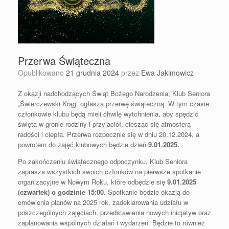
Przerwa Świąteczna
Opublikowano
21 grudnia 2024
przez
Ewa Jakimowicz
Z okazji nadchodzących Świąt Bożego Narodzenia, Klub Seniora
„Świerczewski Krąg” ogłasza przerwę świąteczną. W tym czasie
członkowie klubu będą mieli chwilę wytchnienia, aby spędzić
święta w gronie rodziny i przyjaciół, ciesząc się atmosferą
radości i ciepła. Przerwa rozpocznie się w dniu 20.12.2024, a
powrotem do zajęć klubowych będzie dzień
9.01.2025.
Po zakończeniu świątecznego odpoczynku, Klub Seniora
zaprasza wszystkich swoich członków na pierwsze spotkanie
organizacyjne w Nowym Roku, które odbędzie się
9.01.2025
(czwartek) o godzinie 15:00.
Spotkanie będzie okazją do
omówienia planów na 2025 rok, zadeklarowania udziału w
poszczególnych zajęciach, przedstawienia nowych inicjatyw oraz
zaplanowania wspólnych działań i wydarzeń. Będzie to również