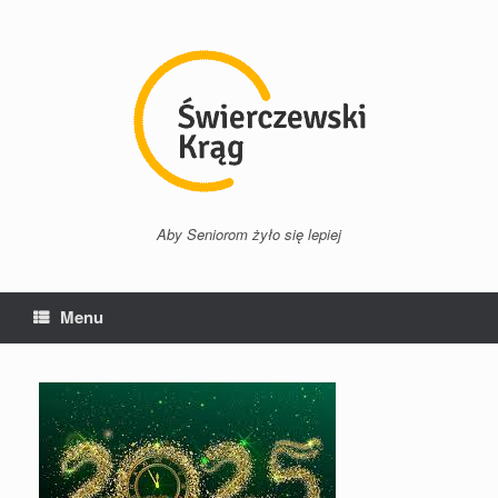
Przejdź
do
treści
Aby Seniorom żyło się lepiej
Menu