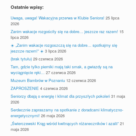
Ostatnie wpisy:
Uwaga, uwaga! Wakacyjna przerwa w Klubie Seniora!
25 lipca
2026
Zanim wakacje rozgościły się na dobre… jeszcze raz razem!
15
lipca 2026
☀️ „Zanim wakacje rozgoszczą się na dobre… spotkajmy się
jeszcze razem!” ☀️
3 lipca 2026
(brak tytułu)
29 czerwca 2026
Tam, gdzie tylko pierniki mają taki smak, a gwiazdy są na
wyciągnięcie ręki…
27 czerwca 2026
Muzeum Bambrów w Poznaniu
12 czerwca 2026
ZAPROSZENIE
4 czerwca 2026
Seniorzy dbają o energię i klimat dla przyszłych pokoleń
31 maja
2026
Serdecznie zapraszamy na spotkanie z doradcami klimatyczno-
energetycznymi!
26 maja 2026
„Świerczewski Krąg wśród kwitnących różaneczników i azalii”
21
maja 2026