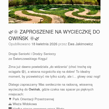
🌿🌞 ZAPROSZENIE NA WYCIECZKĘ DO
OWIŃSK 🌞🌿
Opublikowano
18 kwietnia 2026
przez
Ewa Jakimowicz
Drogie Seniorki i Drodzy Seniorzy
ze Świerczewskiego Kręgu!
Zima już dawno powiedziała „do widzenia” (choć trochę się
ociągała 😄), a wiosna rozgościła się na dobre! To idealny
moment, by przewietrzyć nie tylko szafy, ale i… głowy oraz nogi!
Dlatego zapraszamy Was serdecznie na radosną, wiosenną
wycieczkę do
Owińsk
, gdzie czeka nas spacer po pięknych
miejscach:
🌳 Park Orientacji Przestrzennej
🌄 Wieża Widokowa
🌉 kładka pieszo-rowerowa przez Wartę