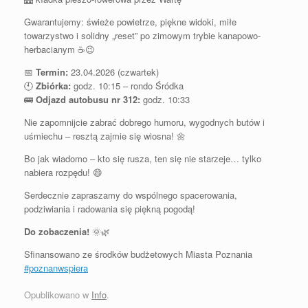
Gwarantujemy: świeże powietrze, piękne widoki, miłe
towarzystwo i solidny „reset” po zimowym trybie kanapowo-
herbacianym ☕😉
📅
Termin:
23.04.2026 (czwartek)
🕙
Zbiórka:
godz. 10:15 – rondo Śródka
🚌
Odjazd autobusu nr 312:
godz. 10:33
Nie zapomnijcie zabrać dobrego humoru, wygodnych butów i
uśmiechu – resztą zajmie się wiosna! 🌼
Bo jak wiadomo – kto się rusza, ten się nie starzeje… tylko
nabiera rozpędu! 😄
Serdecznie zapraszamy do wspólnego spacerowania,
podziwiania i radowania się piękną pogodą!
Do zobaczenia!
🌞🌿
Sfinansowano ze środków budżetowych Miasta Poznania
#poznanwspiera
Opublikowano w
Info
.