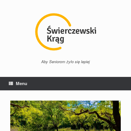
Przejdź
do
treści
Aby Seniorom żyło się lepiej
Menu