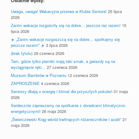
Ostatnie wpisy:
Uwaga, uwaga! Wakacyjna przerwa w Klubie Seniora!
25 lipca
2026
Zanim wakacje rozgościły się na dobre… jeszcze raz razem!
15
lipca 2026
☀️ „Zanim wakacje rozgoszczą się na dobre… spotkajmy się
jeszcze razem!” ☀️
3 lipca 2026
(brak tytułu)
29 czerwca 2026
Tam, gdzie tylko pierniki mają taki smak, a gwiazdy są na
wyciągnięcie ręki…
27 czerwca 2026
Muzeum Bambrów w Poznaniu
12 czerwca 2026
ZAPROSZENIE
4 czerwca 2026
Seniorzy dbają o energię i klimat dla przyszłych pokoleń
31 maja
2026
Serdecznie zapraszamy na spotkanie z doradcami klimatyczno-
energetycznymi!
26 maja 2026
„Świerczewski Krąg wśród kwitnących różaneczników i azalii”
21
maja 2026