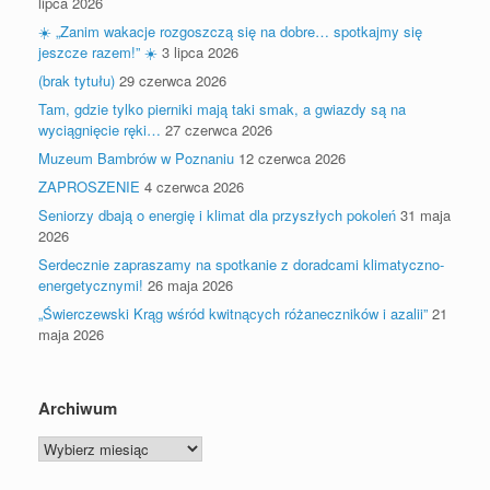
lipca 2026
☀️ „Zanim wakacje rozgoszczą się na dobre… spotkajmy się
jeszcze razem!” ☀️
3 lipca 2026
(brak tytułu)
29 czerwca 2026
Tam, gdzie tylko pierniki mają taki smak, a gwiazdy są na
wyciągnięcie ręki…
27 czerwca 2026
Muzeum Bambrów w Poznaniu
12 czerwca 2026
ZAPROSZENIE
4 czerwca 2026
Seniorzy dbają o energię i klimat dla przyszłych pokoleń
31 maja
2026
Serdecznie zapraszamy na spotkanie z doradcami klimatyczno-
energetycznymi!
26 maja 2026
„Świerczewski Krąg wśród kwitnących różaneczników i azalii”
21
maja 2026
Archiwum
Archiwum