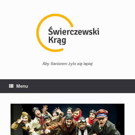
Przejdź
do
treści
Aby Seniorom żyło się lepiej
Menu