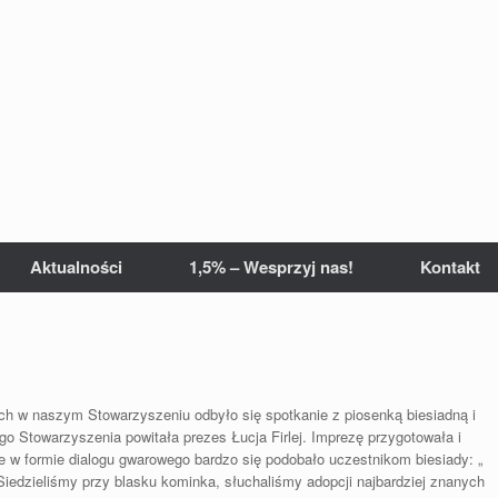
Aktualności
1,5% – Wesprzyj nas!
Kontakt
ch w naszym Stowarzyszeniu odbyło się spotkanie z piosenką biesiadną i
 Stowarzyszenia powitała prezes Łucja Firlej. Imprezę przygotowała i
 w formie dialogu gwarowego bardzo się podobało uczestnikom biesiady: „
 Siedzieliśmy przy blasku kominka, słuchaliśmy adopcji najbardziej znanych