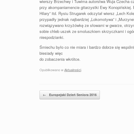
wierszy Brzechwy i Tuwima autorstwa Wuja Czecha cz
przy akompaniamencie gitarzystki Ewy Konopińskiej. B
Hilary” itd. Rysiu Strugarek odczytał wiersz „Lech Ko
przypadły jednak najbardziej „Lokomotywa” i „Murzyn
rozwiązywano krzyżówkę ze słowami w gwarze, otrzym
sobie chleb uszek ze smoluszkiem skrzyczkami i ogó
niespodzianki.
Śmiechu było co nie miara i bardzo dobrze się wspól
biesiady więc
do zobaczenia wkrótce.
Opublikowano w
Aktualności
.
Postal nawigacja
←
Europejski Dzień Seniora 2016