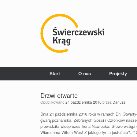
Przejdź
do
treści
Start
O nas
Projekty
Drzwi otwarte
Opublikowano
24 października 2016
przez
Dariusz
Dnia 24 października 2016 roku w ramach Dni Otwarty
gwarą poznańską. Zebranych Gości i Członków naszego
prowadziła wiceprezes Irena Nawrocka. Słowo wstępne
Wiaruchma Witom Wos! Z jakiego fyrtla jesteście?...”