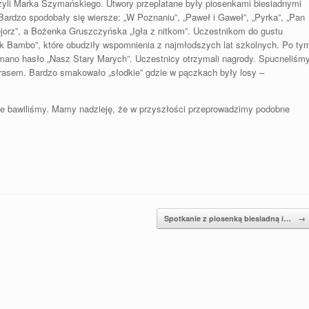
yli Marka Szymańskiego. Utwory przeplatane były piosenkami biesiadnymi
ardzo spodobały się wiersze: „W Poznaniu”, „Paweł i Gaweł”, „Pyrka”, „Pan
lejorz”, a Bożenka Gruszczyńska „Igła z nitkom”. Uczestnikom do gustu
ek Bambo”, które obudziły wspomnienia z najmłodszych lat szkolnych. Po ty
ano hasło „Nasz Stary Marych”. Uczestnicy otrzymali nagrody. Spucneliśm
rasem. Bardzo smakowało „słodkie” gdzie w pączkach były losy –
nie bawiliśmy. Mamy nadzieję, że w przyszłości przeprowadzimy podobne
Spotkanie z piosenką biesiadną i…
→