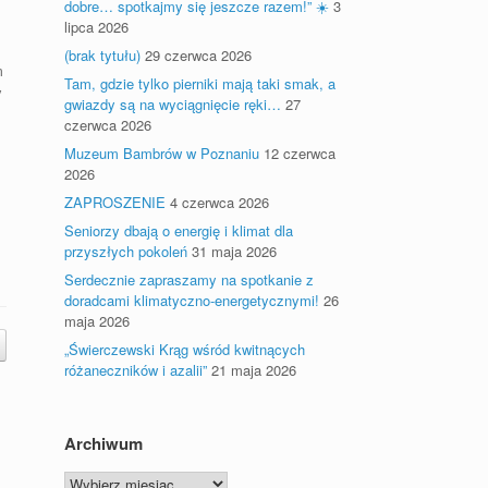
dobre… spotkajmy się jeszcze razem!” ☀️
3
lipca 2026
(brak tytułu)
29 czerwca 2026
m
Tam, gdzie tylko pierniki mają taki smak, a
y
gwiazdy są na wyciągnięcie ręki…
27
czerwca 2026
Muzeum Bambrów w Poznaniu
12 czerwca
2026
ZAPROSZENIE
4 czerwca 2026
Seniorzy dbają o energię i klimat dla
przyszłych pokoleń
31 maja 2026
Serdecznie zapraszamy na spotkanie z
doradcami klimatyczno-energetycznymi!
26
maja 2026
„Świerczewski Krąg wśród kwitnących
różaneczników i azalii”
21 maja 2026
Archiwum
Archiwum