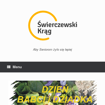
Przejdź
do
treści
Aby Seniorom żyło się lepiej
Menu