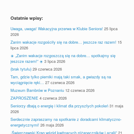
Ostatnie wpisy:
Uwaga, uwaga! Wakacyjna przerwa w Klubie Seniora!
25 lipca
2026
Zanim wakacje rozgościły się na dobre… jeszcze raz razem!
15
lipca 2026
☀️ „Zanim wakacje rozgoszczą się na dobre… spotkajmy się
jeszcze razem!” ☀️
3 lipca 2026
(brak tytułu)
29 czerwca 2026
Tam, gdzie tylko pierniki mają taki smak, a gwiazdy są na
wyciągnięcie ręki…
27 czerwca 2026
Muzeum Bambrów w Poznaniu
12 czerwca 2026
ZAPROSZENIE
4 czerwca 2026
Seniorzy dbają o energię i klimat dla przyszłych pokoleń
31 maja
2026
Serdecznie zapraszamy na spotkanie z doradcami klimatyczno-
energetycznymi!
26 maja 2026
„Świerczewski Krąg wśród kwitnących różaneczników i azalii”
21