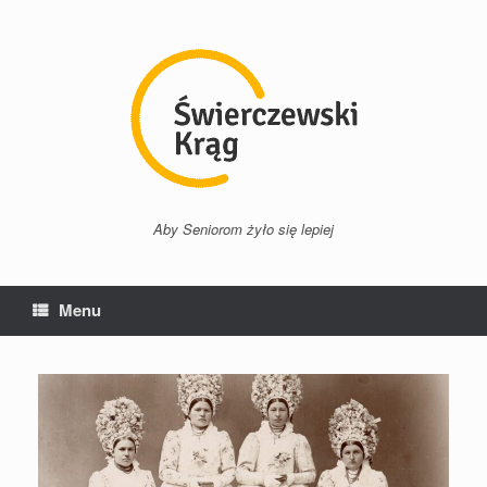
Przejdź
do
treści
Aby Seniorom żyło się lepiej
Menu