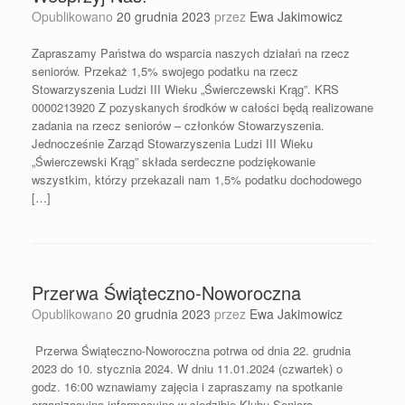
Opublikowano
20 grudnia 2023
przez
Ewa Jakimowicz
Zapraszamy Państwa do wsparcia naszych działań na rzecz
seniorów. Przekaż 1,5% swojego podatku na rzecz
Stowarzyszenia Ludzi III Wieku „Świerczewski Krąg”. KRS
0000213920 Z pozyskanych środków w całości będą realizowane
zadania na rzecz seniorów – członków Stowarzyszenia.
Jednocześnie Zarząd Stowarzyszenia Ludzi III Wieku
„Świerczewski Krąg” składa serdeczne podziękowanie
wszystkim, którzy przekazali nam 1,5% podatku dochodowego
[…]
Przerwa Świąteczno-Noworoczna
Opublikowano
20 grudnia 2023
przez
Ewa Jakimowicz
Przerwa Świąteczno-Noworoczna potrwa od dnia 22. grudnia
2023 do 10. stycznia 2024. W dniu 11.01.2024 (czwartek) o
godz. 16:00 wznawiamy zajęcia i zapraszamy na spotkanie
organizacyjno-informacyjne w siedzibie Klubu Seniora.