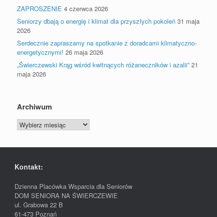
ZAPROSZENIE
4 czerwca 2026
Seniorzy dbają o energię i klimat dla przyszłych pokoleń
31 maja
2026
Serdecznie zapraszamy na spotkanie z doradcami klimatyczno-
energetycznymi!
26 maja 2026
„Świerczewski Krąg wśród kwitnących różaneczników i azalii”
21
maja 2026
Archiwum
Archiwum
Kontakt:
Dzienna Placówka Wsparcia dla Seniorów
DOM SENIORA NA ŚWIERCZEWIE
ul. Grabowa 22 B
61-473 Poznań