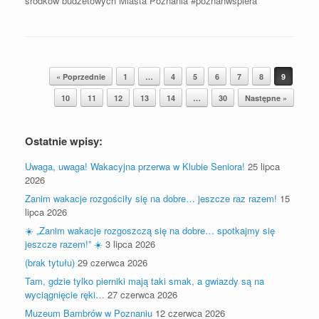
środków budżetowych Miasta Poznania #poznanwspiera
Postal nawigacja
« Poprzednie
1
…
4
5
6
7
8
9
10
11
12
13
14
…
30
Następne »
Ostatnie wpisy:
Uwaga, uwaga! Wakacyjna przerwa w Klubie Seniora!
25 lipca
2026
Zanim wakacje rozgościły się na dobre… jeszcze raz razem!
15
lipca 2026
☀️ „Zanim wakacje rozgoszczą się na dobre… spotkajmy się
jeszcze razem!” ☀️
3 lipca 2026
(brak tytułu)
29 czerwca 2026
Tam, gdzie tylko pierniki mają taki smak, a gwiazdy są na
wyciągnięcie ręki…
27 czerwca 2026
Muzeum Bambrów w Poznaniu
12 czerwca 2026