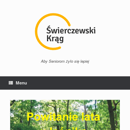
Przejdź
do
treści
Aby Seniorom żyło się lepiej
Menu