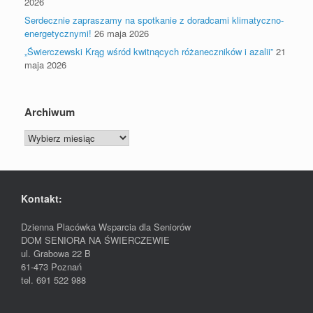
2026
Serdecznie zapraszamy na spotkanie z doradcami klimatyczno-
energetycznymi!
26 maja 2026
„Świerczewski Krąg wśród kwitnących różaneczników i azalii”
21
maja 2026
Archiwum
Archiwum
Kontakt:
Dzienna Placówka Wsparcia dla Seniorów
DOM SENIORA NA ŚWIERCZEWIE
ul. Grabowa 22 B
61-473 Poznań
tel. 691 522 988