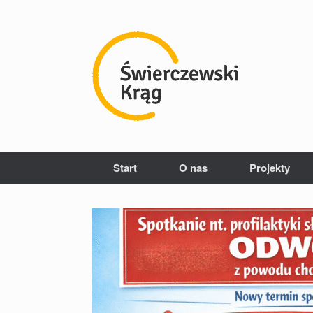
Przejdź
do
treści
Start
O nas
Projekty