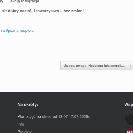
my… „akcją integracja”
.
, ale
dobry nastrój i towarzystwo – bez zmian!
ania
#poznanwspiera
Uwaga, uwaga! Nadciąga fala energii,…
→
Na skróty:
Wsp
Plan zajęć na okres od 13.07-17.07.2026r.
Info
Projekty