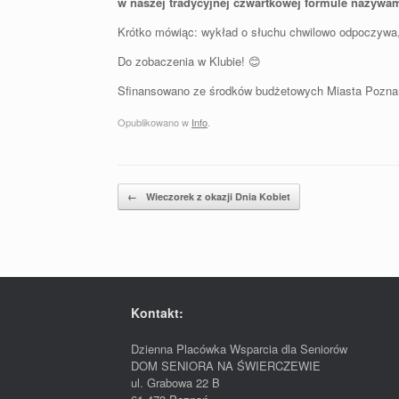
w naszej tradycyjnej czwartkowej formule nazywa
Krótko mówiąc: wykład o słuchu chwilowo odpoczywa
Do zobaczenia w Klubie! 😊
Sfinansowano ze środków budżetowych Miasta Pozn
Opublikowano w
Info
.
Postal nawigacja
←
Wieczorek z okazji Dnia Kobiet
Kontakt:
Dzienna Placówka Wsparcia dla Seniorów
DOM SENIORA NA ŚWIERCZEWIE
ul. Grabowa 22 B